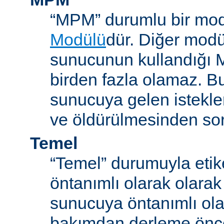
“MPM” durumlu bir mod
Modülü
dür. Diğer modül
sunucunun kullandığı 
birden fazla olamaz. B
sunucuya gelen istekle
ve öldürülmesinden so
Temel
“Temel” durumuyla etik
öntanımlı olarak olarak
sunucuya öntanımlı ola
bakımdan derleme önc